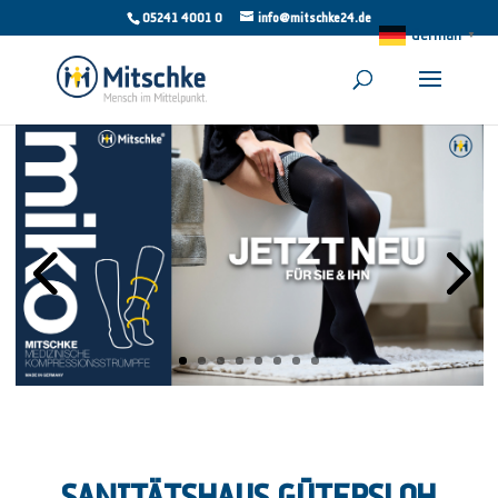
05241 4001 0
info@mitschke24.de
German
▼