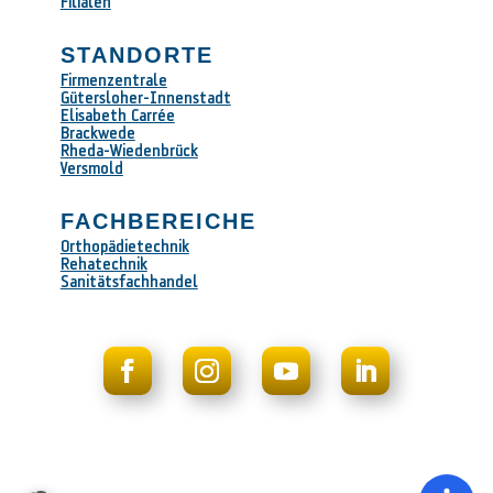
Filialen
STANDORTE
Firmenzentrale
Gütersloher-Innenstadt
Elisabeth Carrée
Brackwede
Rheda-Wiedenbrück
Versmold
FACHBEREICHE
Orthopädietechnik
Rehatechnik
Sanitätsfachhandel